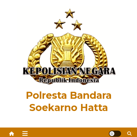
Skip
to
content
Polresta Bandara
Soekarno Hatta