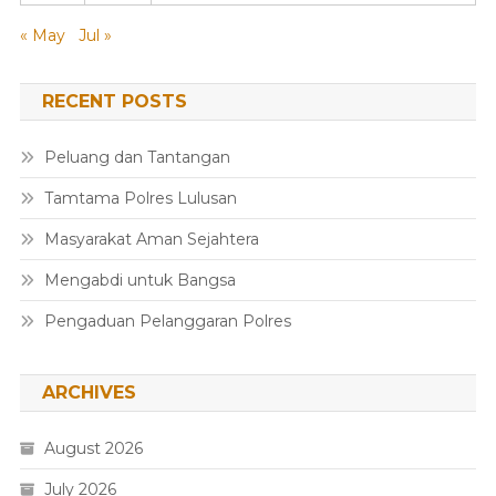
« May
Jul »
RECENT POSTS
Peluang dan Tantangan
Tamtama Polres Lulusan
Masyarakat Aman Sejahtera
Mengabdi untuk Bangsa
Pengaduan Pelanggaran Polres
ARCHIVES
August 2026
July 2026