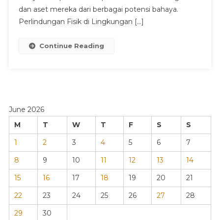
dan aset mereka dari berbagai potensi bahaya.
Perlindungan Fisik di Lingkungan […]
Continue Reading
June 2026
M
T
W
T
F
S
S
1
2
3
4
5
6
7
8
9
10
11
12
13
14
15
16
17
18
19
20
21
22
23
24
25
26
27
28
29
30