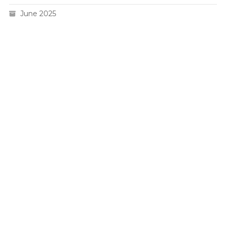
June 2025
Live HK
Slot 5000
Pengeluaran sgp
Slot Gacor
Toto Macau 4D
Togel hk
Situs Slot Pulsa
Togel Hari Ini
Togel