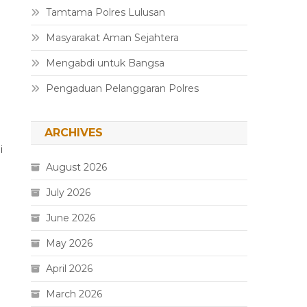
Tamtama Polres Lulusan
Masyarakat Aman Sejahtera
Mengabdi untuk Bangsa
Pengaduan Pelanggaran Polres
ARCHIVES
i
August 2026
July 2026
June 2026
May 2026
April 2026
March 2026