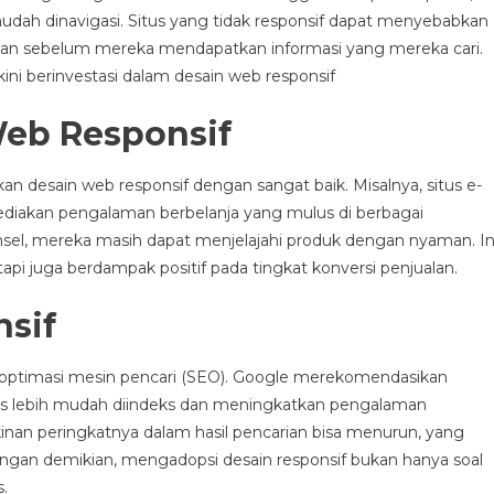
ah dinavigasi. Situs yang tidak responsif dapat menyebabkan
an sebelum mereka mendapatkan informasi yang mereka cari.
kini berinvestasi dalam desain web responsif
Web Responsif
n desain web responsif dengan sangat baik. Misalnya, situs e-
iakan pengalaman berbelanja yang mulus di berbagai
onsel, mereka masih dapat menjelajahi produk dengan nyaman. In
pi juga berdampak positif pada tingkat konversi penjualan.
sif
 optimasi mesin pencari (SEO). Google merekomendasikan
us lebih mudah diindeks dan meningkatkan pengalaman
kinan peringkatnya dalam hasil pencarian bisa menurun, yang
Dengan demikian, mengadopsi desain responsif bukan hanya soal
s.