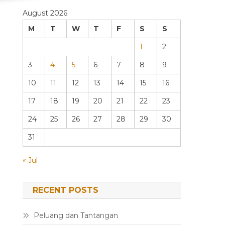
August 2026
M
T
W
T
F
S
S
1
2
3
4
5
6
7
8
9
10
11
12
13
14
15
16
17
18
19
20
21
22
23
24
25
26
27
28
29
30
31
« Jul
RECENT POSTS
Peluang dan Tantangan