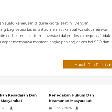
h suatu keharusan di dunia digital saat ini. Dengan
ng bagi setiap bisnis untuk memastikan bahwa situs mereka
l di semua platform. Investasi dalam desain responsif tidak
ga dapat membawa manfaat jangka panjang dalam hal SEO dan
Mudah Dan Praktis
kan Kesadaran Dan
Penegakan Hukum Dan
Masyarakat
Keamanan Masyarakat
2026
June 8, 2026