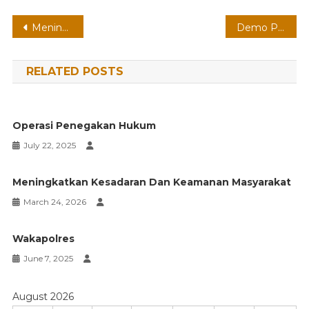
Post
Meningkatkan Kesadaran Masyarakat
Demo Pengamanan Polres
navigation
RELATED POSTS
Operasi Penegakan Hukum
July 22, 2025
Meningkatkan Kesadaran Dan Keamanan Masyarakat
March 24, 2026
Wakapolres
June 7, 2025
August 2026