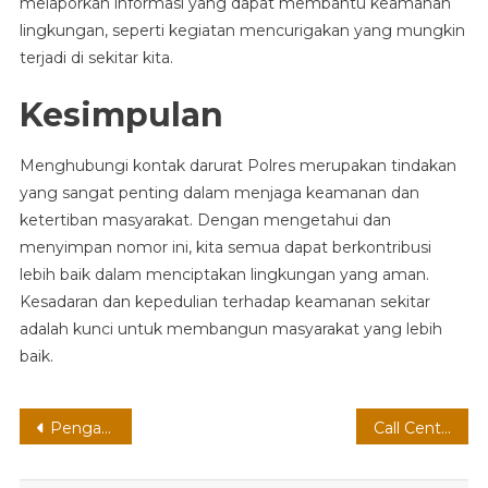
melaporkan informasi yang dapat membantu keamanan
lingkungan, seperti kegiatan mencurigakan yang mungkin
terjadi di sekitar kita.
Kesimpulan
Menghubungi kontak darurat Polres merupakan tindakan
yang sangat penting dalam menjaga keamanan dan
ketertiban masyarakat. Dengan mengetahui dan
menyimpan nomor ini, kita semua dapat berkontribusi
lebih baik dalam menciptakan lingkungan yang aman.
Kesadaran dan kepedulian terhadap keamanan sekitar
adalah kunci untuk membangun masyarakat yang lebih
baik.
Post
Pengaduan Masyarakat Polres
Call Center Polres
navigation