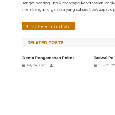
sangat penting untuk mencapai keberhasilan jang
membangun organisasi yang sukses tidak dapat di
Post
Info Penerimaan Polri
navigation
RELATED POSTS
Demo Pengamanan Polres
Jadwal Pel
July 24, 2025
June 23, 2