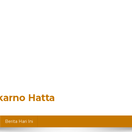
karno Hatta
Berita Hari Ini