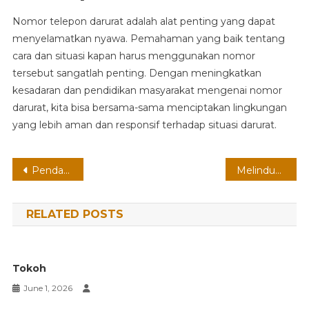
Nomor telepon darurat adalah alat penting yang dapat
menyelamatkan nyawa. Pemahaman yang baik tentang
cara dan situasi kapan harus menggunakan nomor
tersebut sangatlah penting. Dengan meningkatkan
kesadaran dan pendidikan masyarakat mengenai nomor
darurat, kita bisa bersama-sama menciptakan lingkungan
yang lebih aman dan responsif terhadap situasi darurat.
Post
Pendaftaran
Melindungi
navigation
RELATED POSTS
Tokoh
June 1, 2026