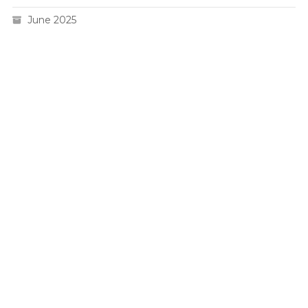
June 2025
Live HK
Slot 5000
Pengeluaran sgp
Slot Gacor
Toto Macau 4D
Togel hk
Situs Slot Pulsa
Togel Hari Ini