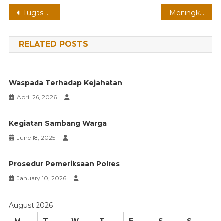
Post
Tugas dan Fungsi
Meningkatkan Kesadaran Masyarakat
navigation
RELATED POSTS
Waspada Terhadap Kejahatan
April 26, 2026
Kegiatan Sambang Warga
June 18, 2025
Prosedur Pemeriksaan Polres
January 10, 2026
August 2026
M
T
W
T
F
S
S