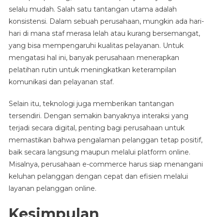
selalu mudah. Salah satu tantangan utama adalah
konsistensi. Dalam sebuah perusahaan, mungkin ada hari-
hari di mana staf merasa lelah atau kurang bersemangat,
yang bisa mempengaruhi kualitas pelayanan. Untuk
mengatasi hal ini, banyak perusahaan menerapkan
pelatihan rutin untuk meningkatkan keterampilan
komunikasi dan pelayanan staf.
Selain itu, teknologi juga memberikan tantangan
tersendiri. Dengan semakin banyaknya interaksi yang
terjadi secara digital, penting bagi perusahaan untuk
memastikan bahwa pengalaman pelanggan tetap positif,
baik secara langsung maupun melalui platform online.
Misalnya, perusahaan e-commerce harus siap menangani
keluhan pelanggan dengan cepat dan efisien melalui
layanan pelanggan online.
Kesimpulan