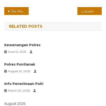
Post
Tes Masuk Polri
Lulusan Akpol
navigation
RELATED POSTS
Kewenangan Polres
June 12, 2025
Polres Pontianak
August 10, 2025
Info Penerimaan Polri
March 20, 2026
August 2026