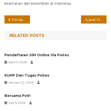
keamanan dan ketertiban di Indonesia.
Post
Pendaftaran Polisi Polres
Syarat Menjadi Polisi
navigation
RELATED POSTS
Pendaftaran SIM Online Via Polres
April 3, 2026
KUHP Dan Tugas Polres
January 22, 2026
Bersama Polri
July 5, 2026