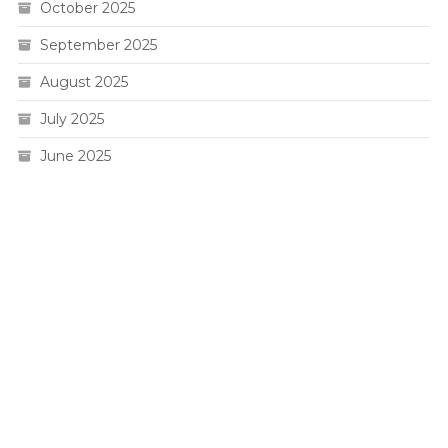
October 2025
September 2025
August 2025
July 2025
June 2025
Live HK
Slot 5000
Pengeluaran sgp
Slot Gacor
Toto Macau 4D
Togel hk