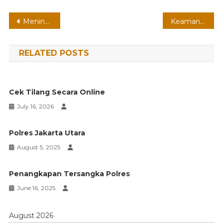
Post
Meningkatkan Pelayanan Publik
Keamanan dan Ketertiban
navigation
RELATED POSTS
Cek Tilang Secara Online
July 16, 2026
Polres Jakarta Utara
August 5, 2025
Penangkapan Tersangka Polres
June 16, 2025
August 2026