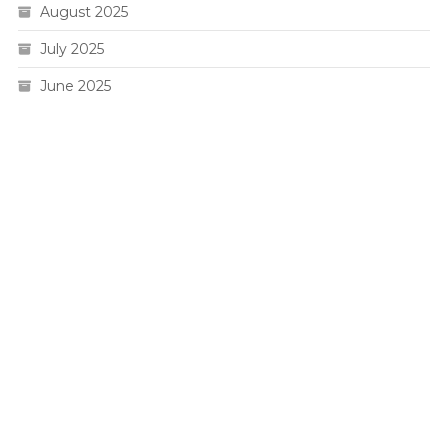
August 2025
July 2025
June 2025
Live HK
Slot 5000
Pengeluaran sgp
Slot Gacor
Toto Macau 4D
Togel hk
Situs Slot Pulsa