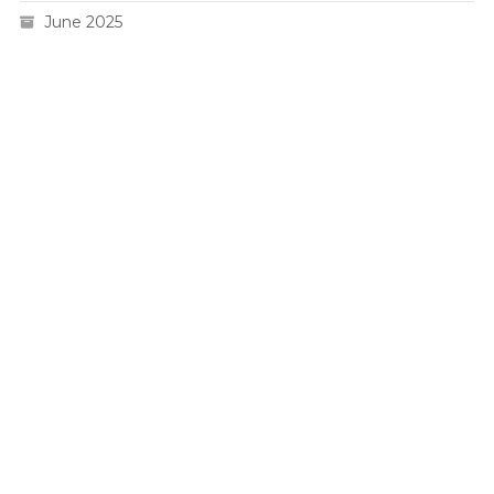
June 2025
Live HK
Slot 5000
Pengeluaran sgp
Slot Gacor
Toto Macau 4D
Togel hk
Situs Slot Pulsa
Togel Hari Ini
Togel