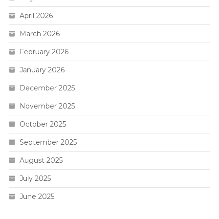
April 2026
March 2026
February 2026
January 2026
December 2025
November 2025
October 2025
September 2025
August 2025
July 2025
June 2025