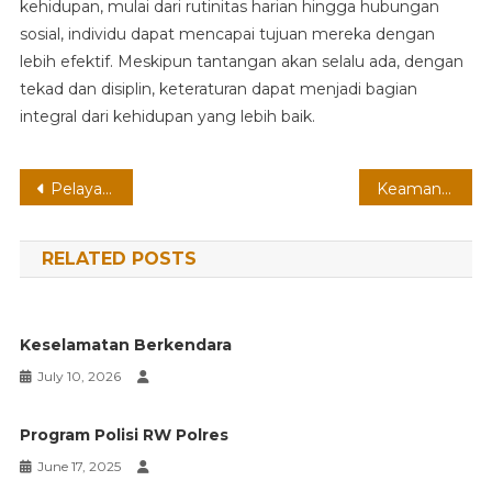
kehidupan, mulai dari rutinitas harian hingga hubungan
sosial, individu dapat mencapai tujuan mereka dengan
lebih efektif. Meskipun tantangan akan selalu ada, dengan
tekad dan disiplin, keteraturan dapat menjadi bagian
integral dari kehidupan yang lebih baik.
Post
Pelayanan Publik
Keamanan dan Pelayanan Publik
navigation
RELATED POSTS
Keselamatan Berkendara
July 10, 2026
Program Polisi RW Polres
June 17, 2025