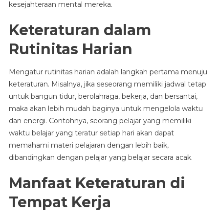
kesejahteraan mental mereka.
Keteraturan dalam
Rutinitas Harian
Mengatur rutinitas harian adalah langkah pertama menuju
keteraturan. Misalnya, jika seseorang memiliki jadwal tetap
untuk bangun tidur, berolahraga, bekerja, dan bersantai,
maka akan lebih mudah baginya untuk mengelola waktu
dan energi. Contohnya, seorang pelajar yang memiliki
waktu belajar yang teratur setiap hari akan dapat
memahami materi pelajaran dengan lebih baik,
dibandingkan dengan pelajar yang belajar secara acak.
Manfaat Keteraturan di
Tempat Kerja