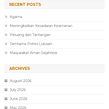
RECENT POSTS
Agama
Meningkatkan Kesadaran Keamanan
Peluang dan Tantangan
Tamtama Polres Lulusan
Masyarakat Aman Sejahtera
ARCHIVES
August 2026
July 2026
June 2026
May 2026