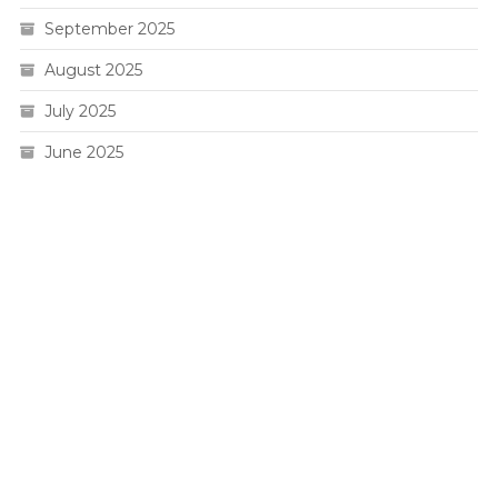
September 2025
August 2025
July 2025
June 2025
Live HK
Slot 5000
Pengeluaran sgp
Slot Gacor
Toto Macau 4D
Togel hk