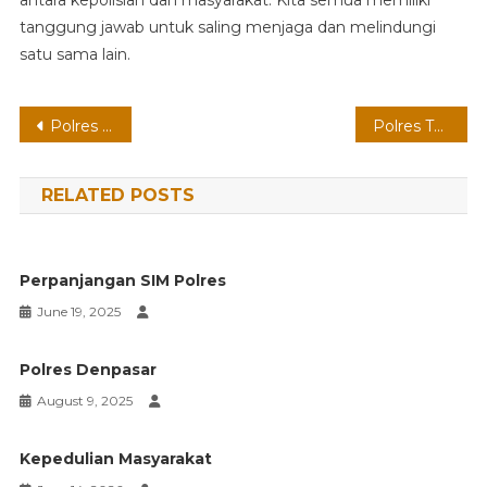
antara kepolisian dan masyarakat. Kita semua memiliki
tanggung jawab untuk saling menjaga dan melindungi
satu sama lain.
Post
Polres Amankan Pelaku Narkoba
Polres Tangani Kecelakaan
navigation
RELATED POSTS
Perpanjangan SIM Polres
June 19, 2025
Polres Denpasar
August 9, 2025
Kepedulian Masyarakat