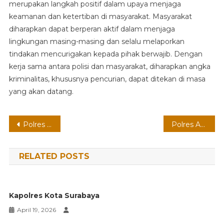
merupakan langkah positif dalam upaya menjaga
keamanan dan ketertiban di masyarakat. Masyarakat
diharapkan dapat berperan aktif dalam menjaga
lingkungan masing-masing dan selalu melaporkan
tindakan mencurigakan kepada pihak berwajib. Dengan
kerja sama antara polisi dan masyarakat, diharapkan angka
kriminalitas, khususnya pencurian, dapat ditekan di masa
yang akan datang.
Post
Polres Luncurkan Program Inovatif Untuk Meningkatkan Keamanan Masyarakat
Polres Amankan Pelaku Narkoba
navigation
RELATED POSTS
Kapolres Kota Surabaya
April 19, 2026