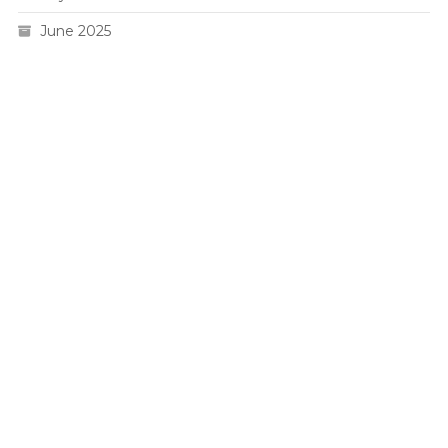
June 2025
Live HK
Slot 5000
Pengeluaran sgp
Slot Gacor
Toto Macau 4D
Togel hk
Situs Slot Pulsa
Togel Hari Ini