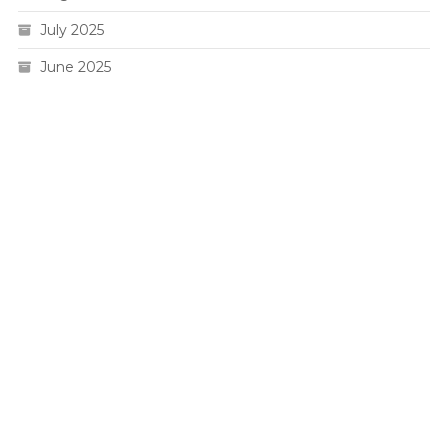
July 2025
June 2025
Live HK
Slot 5000
Pengeluaran sgp
Slot Gacor
Toto Macau 4D
Togel hk
Situs Slot Pulsa
Togel Hari Ini