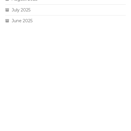
July 2025
June 2025
Live HK
Slot 5000
Pengeluaran sgp
Slot Gacor
Toto Macau 4D
Togel hk
Situs Slot Pulsa
Togel Hari Ini