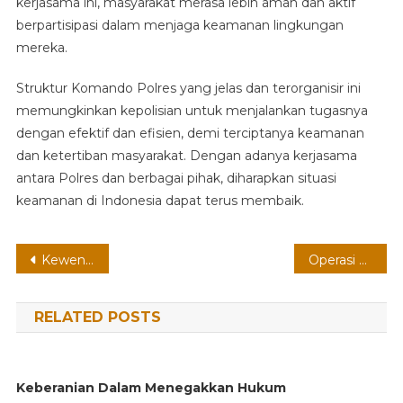
kerjasama ini, masyarakat merasa lebih aman dan aktif
berpartisipasi dalam menjaga keamanan lingkungan
mereka.
Struktur Komando Polres yang jelas dan terorganisir ini
memungkinkan kepolisian untuk menjalankan tugasnya
dengan efektif dan efisien, demi terciptanya keamanan
dan ketertiban masyarakat. Dengan adanya kerjasama
antara Polres dan berbagai pihak, diharapkan situasi
keamanan di Indonesia dapat terus membaik.
Post
Kewenangan Polres
Operasi Ketupat Polres
navigation
RELATED POSTS
Keberanian Dalam Menegakkan Hukum